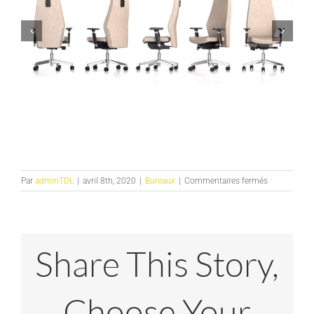
sur
Par
adminTDL
|
avril 8th, 2020
|
Bureaux
|
Commentaires fermés
slide
fauteuils
Share This Story,
Choose Your