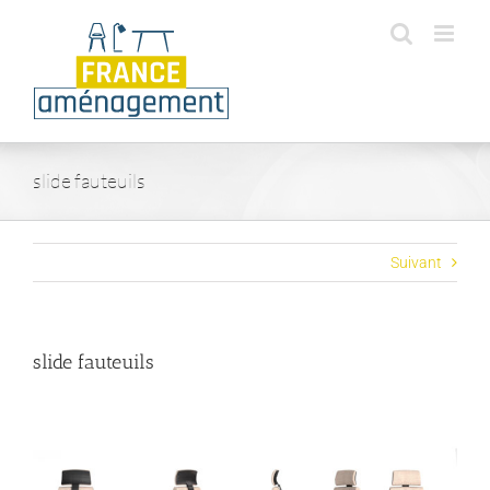
Passer
au
contenu
slide fauteuils
Suivant
slide fauteuils