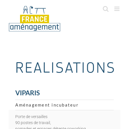
Passer
au
contenu
REALISATIONS
VIPARIS
Aménagement incubateur
Porte de versailles
90 postes de travail,
nomades et espaces détente coworking.